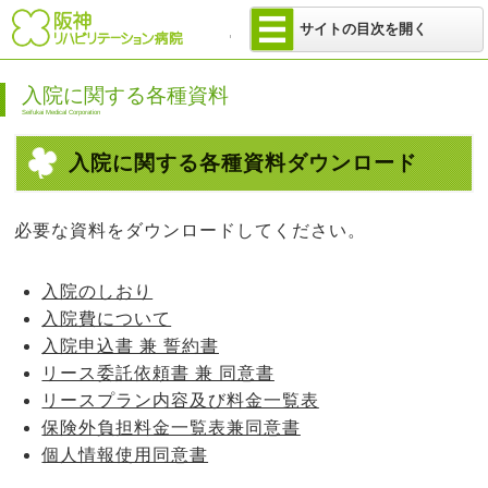
医療法人 せい
サイトの目次を開く
入院に関する各種資料
Seifukai Medical Corporation
入院に関する各種資料ダウンロード
必要な資料をダウンロードしてください。
入院のしおり
入院費について
入院申込書 兼 誓約書
リース委託依頼書 兼 同意書
リースプラン内容及び料金一覧表
保険外負担料金一覧表兼同意書
個人情報使用同意書