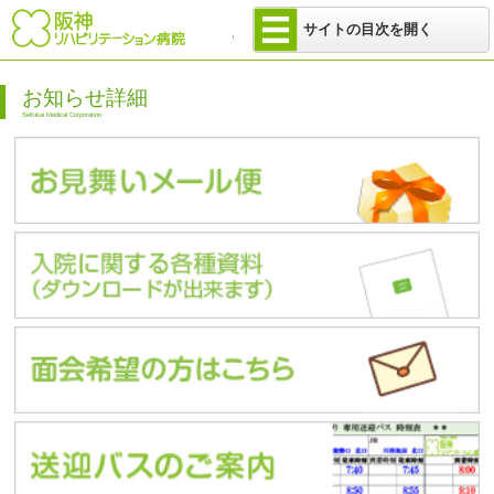
医療法人 せい
サイトの目次を開く
お知らせ詳細
Seifukai Medical Corporation